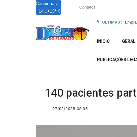
Canoinhas
Contatos
+
14...
+
19° C
ULTIMAS :
Lei Ma
Empla
INÍCIO
GERAL
PUBLICAÇÕES LEGA
140 pacientes part
27/02/2025 08:36
';