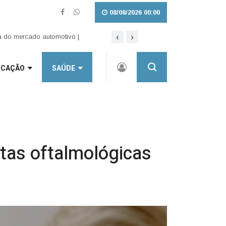
08/08/2026 00:00
‹
›
Lei amplia punição a crimes sexuais o
 do mercado automotivo |
UCAÇÃO
SAÚDE
ltas oftalmológicas