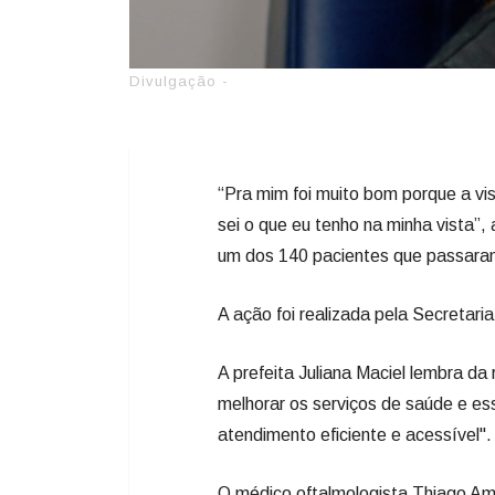
Divulgação -
“Pra mim foi muito bom porque a vis
sei o que eu tenho na minha vista”, a
um dos 140 pacientes que passaram
A ação foi realizada pela Secretar
A prefeita Juliana Maciel lembra da
melhorar os serviços de saúde e e
atendimento eficiente e acessível".
O médico oftalmologista Thiago Am