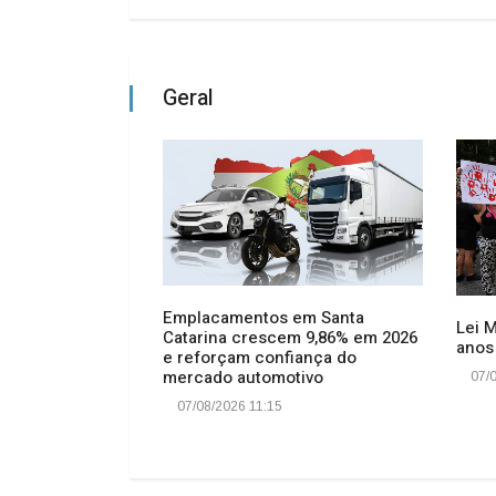
Geral
Emplacamentos em Santa
Lei 
Catarina crescem 9,86% em 2026
io: Vagas para
anos
e reforçam confiança do
omunitárias em
mercado automotivo
07/0
oram esgotadas
07/08/2026 11:15