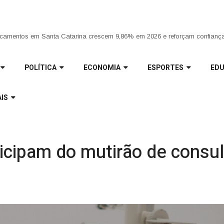
ria da Penha completa 20 anos entre avanços e desafios |
camentos em Santa Catarina crescem 9,86% em 2026 e reforçam confiança
POLÍTICA
ECONOMIA
ESPORTES
ED
IS
icipam do mutirão de consu