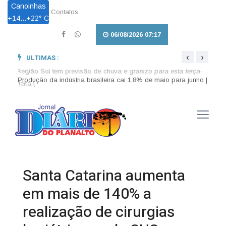
Canoinhas
Contatos
+
14...
+
22° C
06/08/2026 07:17
‹
›
ULTIMAS :
unho |
Região Sul tem previsão de chuva e granizo para esta terça-
Cesta
feira |
entreg
Santa Catarina aumenta
em mais de 140% a
realização de cirurgias