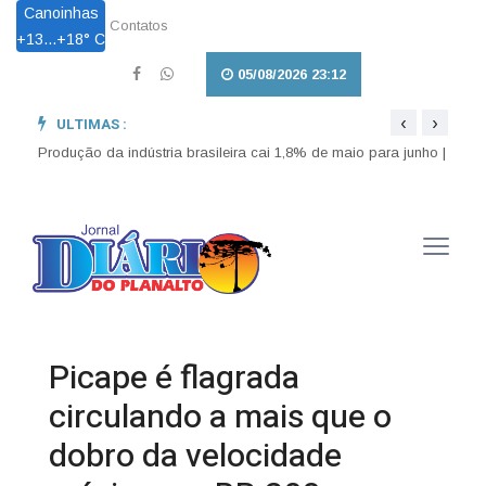
Canoinhas
Contatos
+
13...
+
18° C
05/08/2026 23:12
‹
›
ULTIMAS :
Região Sul tem previsão de chuva e granizo para esta terça-
Cesta
Produção da indústria brasileira cai 1,8% de maio para junho |
feira |
entreg
Picape é flagrada
circulando a mais que o
dobro da velocidade