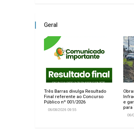
Geral
do Programa de
Três Barras divulga Resultado
Obra
 serão
Final referente ao Concurso
Infra
sexta-feira, 08
Público nº 001/2026
e gar
para 
06/08/2026 09:55
06/0