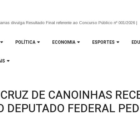
que transformam: Infraestrutura avança no interior e garante mais trafegabi
arras divulga Resultado Final referente ao Concurso Público nº 001/2026 |
POLÍTICA
ECONOMIA
ESPORTES
ED
IS
CRUZ DE CANOINHAS RECE
O DEPUTADO FEDERAL PED