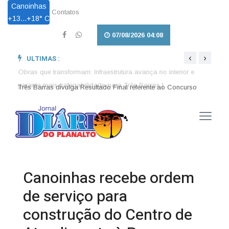
Canoinhas
Contatos
+
13...
+
18° C
07/08/2026 04:08
‹
›
ULTIMAS :
Obras que transformam: Infraestrutura avança no interior e
Pet L
garante mais trafegabilidade para Três Barras |
em Tr
Três Barras divulga Resultado Final referente ao Concurso
Público nº 001/2026 |
Canoinhas recebe ordem
de serviço para
construção do Centro de