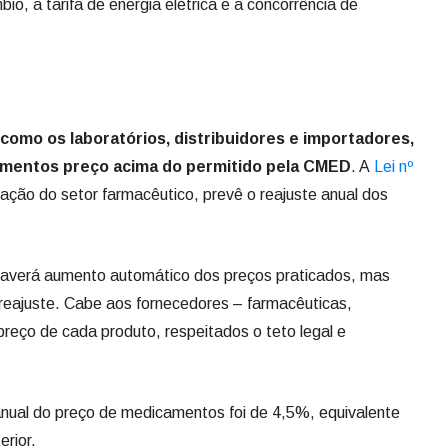
io, a tarifa de energia elétrica e a concorrência de
 como os laboratórios, distribuidores e importadores,
mentos preço acima do permitido pela CMED
. A
Lei nº
ulação do setor farmacêutico, prevê o reajuste anual dos
e haverá aumento automático dos preços praticados, mas
 reajuste. Cabe aos fornecedores – farmacêuticas,
o preço de cada produto, respeitados o teto legal e
anual do preço de medicamentos foi de 4,5%, equivalente
erior.