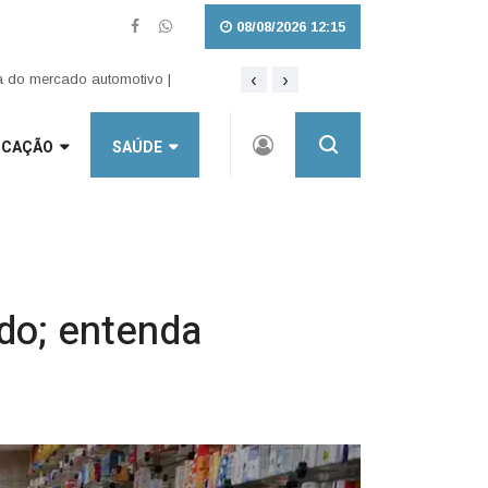
08/08/2026 12:15
‹
›
Lei amplia punição a crimes sexuais o
UCAÇÃO
SAÚDE
do; entenda