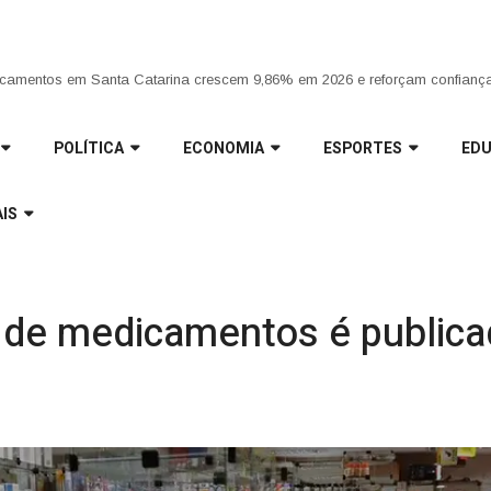
ria da Penha completa 20 anos entre avanços e desafios |
POLÍTICA
ECONOMIA
ESPORTES
ED
IS
e de medicamentos é publica