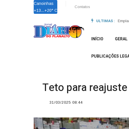
Canoinhas
Contatos
+
13...
+
20° C
ULTIMAS :
em 2026 e reforçam confiança do mercado automotivo |
Lei Ma
INÍCIO
GERAL
PUBLICAÇÕES LEGA
Teto para reajust
31/03/2025 08:44
';