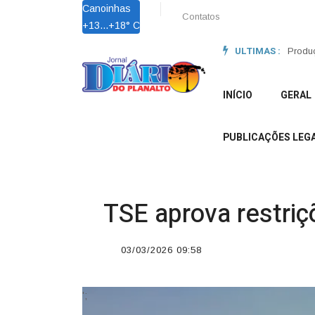
Canoinhas
Contatos
+
13...
+
18° C
ULTIMAS :
Região
Produç
INÍCIO
GERAL
PUBLICAÇÕES LEGA
TSE aprova restriç
03/03/2026 09:58
';