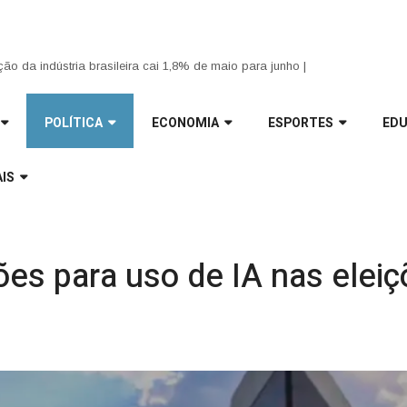
 Sul tem previsão de chuva e granizo para esta terça-feira |
ão da indústria brasileira cai 1,8% de maio para junho |
POLÍTICA
ECONOMIA
ESPORTES
ED
IS
ões para uso de IA nas elei