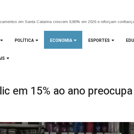
ria da Penha completa 20 anos entre avanços e desafios |
POLÍTICA
ECONOMIA
ESPORTES
ED
IS
ic em 15% ao ano preocupa 