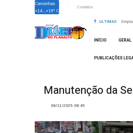
Canoinhas
Contatos
+
14...
+
19° C
ULTIMAS :
em 2026 e reforçam confiança do mercado automotivo |
Lei Ma
INÍCIO
GERAL
PUBLICAÇÕES LEGA
Manutenção da Sel
06/11/2025 08:45
';