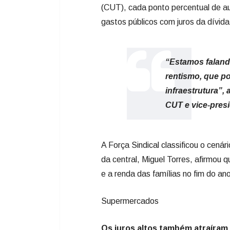
(CUT), cada ponto percentual de a
gastos públicos com juros da dívida
“Estamos faland
rentismo, que p
infraestrutura”,
CUT e vice-pres
A Força Sindical classificou o cená
da central, Miguel Torres, afirmou
e a renda das famílias no fim do an
Supermercados
Os juros altos também atraíram