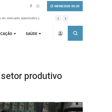
08/08/2026 00:20
‹
›
Lei amplia punição a crimes sexuais o
UCAÇÃO
SAÚDE
setor produtivo