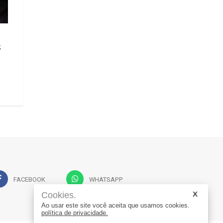
Zeladoria em ação: São Cristóvão
Três Barras divulga
;
recebe mutirão de limpeza e
Parcial correspon
conservação urbana
2026
07/08/2026 11:08
07/08/2026 11:08
FACEBOOK
WHATSAPP
Cookies.
Ao usar este site você aceita que usamos cookies.
política de privacidade.