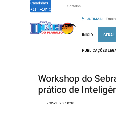
Canoinhas
Contatos
+
11...
+
16° C
ULTIMAS :
Lei Ma
Empla
INÍCIO
GERAL
PUBLICAÇÕES LEGA
Workshop do Sebra
prático de Inteligê
07/05/2026 10:30