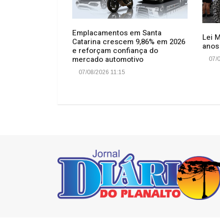
Emplacamentos em Santa
Lei 
Catarina crescem 9,86% em 2026
io: Vagas para
anos
e reforçam confiança do
omunitárias em
mercado automotivo
07/0
oram esgotadas
07/08/2026 11:15