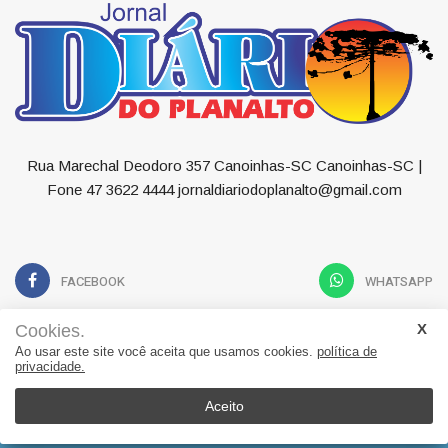
Rua Marechal Deodoro 357 Canoinhas-SC Canoinhas-SC |
Fone 47 3622 4444 jornaldiariodoplanalto@gmail.com
FACEBOOK
WHATSAPP
Cookies.
Ao usar este site você aceita que usamos cookies.
política de
privacidade.
Geral
Política
Economia
Esportes
Educação
Saúde
Contato
Aceito
© 2022, Suita Sistemas. Todos os direitos reservados