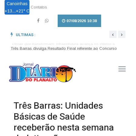
Canoinhas
Contatos
+
13...
+
21° C
07/08/2026 10:38
‹
›
ULTIMAS :
Obras que transformam: Infraestrutura avança no interior e
Pet L
garante mais trafegabilidade para Três Barras |
em Tr
Três Barras divulga Resultado Final referente ao Concurso
Público nº 001/2026 |
Três Barras: Unidades
Básicas de Saúde
receberão nesta semana