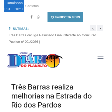
Canoinhas
Contatos
+
13...
+
18° C
07/08/2026 08:09
‹
›
ULTIMAS :
Pet L
Obras que transformam: Infraestrutura avança no interior e
garante mais trafegabilidade para Três Barras |
em Tr
Três Barras divulga Resultado Final referente ao Concurso
Público nº 001/2026 |
Três Barras realiza
melhorias na Estrada do
Rio dos Pardos