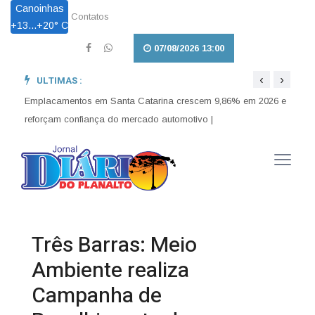
Canoinhas
Contatos
+
13...
+
20° C
07/08/2026 13:00
‹
›
ULTIMAS :
Lei Maria da Penha completa 20 anos entre avanços e
Lei a
desafios |
enten
Emplacamentos em Santa Catarina crescem 9,86% em 2026 e
reforçam confiança do mercado automotivo |
Três Barras: Meio
Ambiente realiza
Campanha de