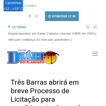
Canoinhas
Contatos
+
13...
+
19° C
07/08/2026 17:30
‹
›
ULTIMAS :
Lei a
Lei Maria da Penha completa 20 anos entre avanços e
enten
desafios |
Emplacamentos em Santa Catarina crescem 9,86% em 2026 e
reforçam confiança do mercado automotivo |
Três Barras abrirá em
breve Processo de
Licitação para