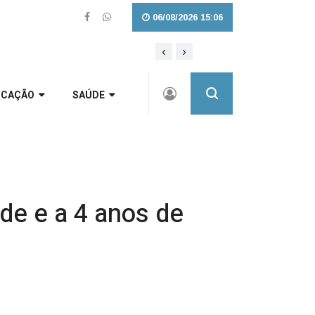
06/08/2026 15:06
‹
›
Pet Levado a Sério: Vagas para as C
lidade para Três Barras |
UCAÇÃO
SAÚDE
de e a 4 anos de