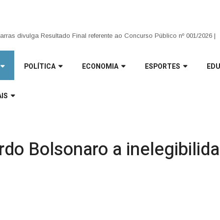
que transformam: Infraestrutura avança no interior e garante mais trafegabi
arras divulga Resultado Final referente ao Concurso Público nº 001/2026 |
POLÍTICA
ECONOMIA
ESPORTES
ED
IS
o Bolsonaro a inelegibilida