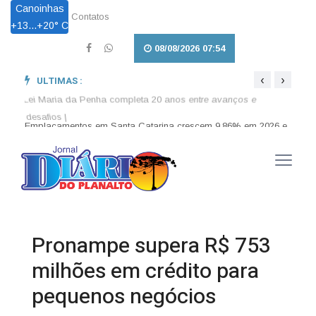
Canoinhas
Contatos
+
13...
+
20° C
08/08/2026 07:54
‹
›
ULTIMAS :
026 e
Lei Maria da Penha completa 20 anos entre avanços e
Lei a
desafios |
enten
Pronampe supera R$ 753
milhões em crédito para
pequenos negócios