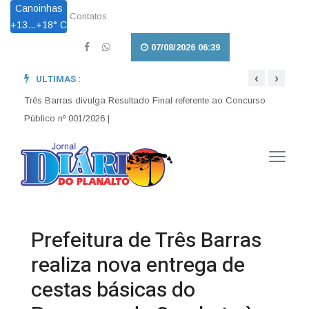
Canoinhas
Contatos
+
13...
+
18° C
07/08/2026 06:39
‹
›
ULTIMAS :
Pet L
Obras que transformam: Infraestrutura avança no interior e
garante mais trafegabilidade para Três Barras |
em Tr
Três Barras divulga Resultado Final referente ao Concurso
Público nº 001/2026 |
Prefeitura de Três Barras
realiza nova entrega de
cestas básicas do