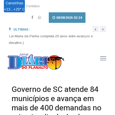
Canoinhas
Contatos
+
13...
+
20° C
08/08/2026 02:24
‹
›
ULTIMAS :
026 e
Lei Maria da Penha completa 20 anos entre avanços e
Lei a
desafios |
enten
Governo de SC atende 84
municípios e avança em
mais de 400 demandas no