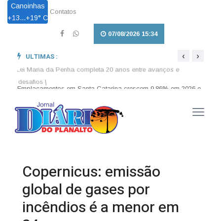
Canoinhas
Contatos
+
13...
+
19° C
07/08/2026 15:34
‹
›
ULTIMAS :
026 e
Lei Maria da Penha completa 20 anos entre avanços e
Lei a
desafios |
enten
Copernicus: emissão
global de gases por
incêndios é a menor em