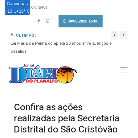
Canoinhas
Contatos
+
13...
+
20° C
08/08/2026 16:00
‹
›
ULTIMAS :
026 e
Lei Maria da Penha completa 20 anos entre avanços e
Lei a
desafios |
enten
Confira as ações
realizadas pela Secretaria
Distrital do São Cristóvão