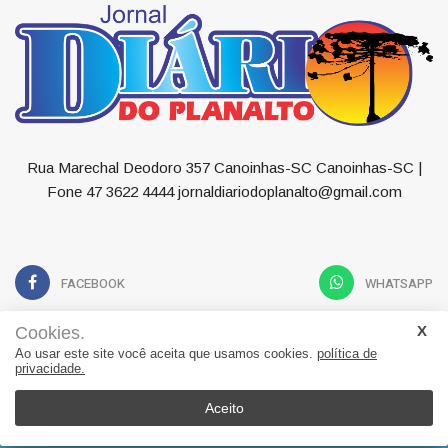
Rua Marechal Deodoro 357 Canoinhas-SC Canoinhas-SC |
Fone 47 3622 4444 jornaldiariodoplanalto@gmail.com
FACEBOOK
WHATSAPP
Cookies.
Ao usar este site você aceita que usamos cookies.
política de
privacidade.
Geral
Política
Economia
Esportes
Educação
Saúde
Contato
Aceito
© 2022, Suita Sistemas. Todos os direitos reservados