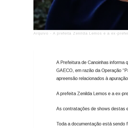
Arquivo - A prefeita Zenilda Lemos e a ex-pref
A Prefeitura de Canoinhas informa 
GAECO, em razão da Operação “Pão
apreensão relacionados à apuração
A prefeita Zenilda Lemos e a ex-pre
As contratações de shows destas 
Toda a documentação está sendo fo