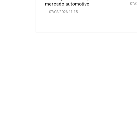
omunitárias em
mercado automotivo
07/0
oram esgotadas
07/08/2026 11:15