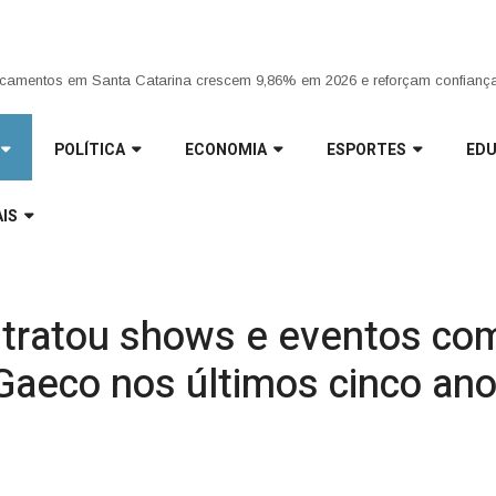
ria da Penha completa 20 anos entre avanços e desafios |
camentos em Santa Catarina crescem 9,86% em 2026 e reforçam confiança
POLÍTICA
ECONOMIA
ESPORTES
ED
IS
ntratou shows e eventos c
Gaeco nos últimos cinco an