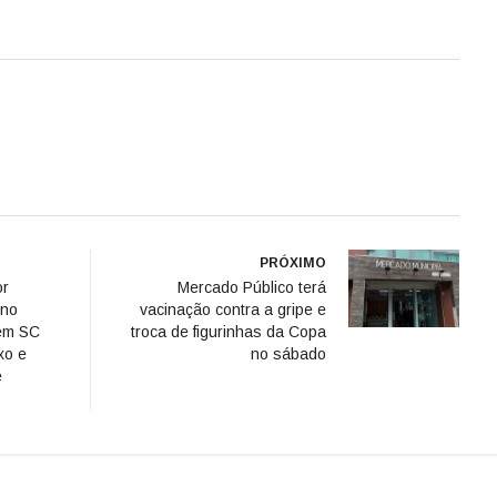
PRÓXIMO
or
Mercado Público terá
 no
vacinação contra a gripe e
em SC
troca de figurinhas da Copa
xo e
no sábado
e