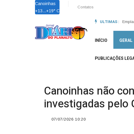
Canoinhas
Contatos
+
13...
+
19° C
ULTIMAS :
Lei Ma
Empla
INÍCIO
GERAL
PUBLICAÇÕES LEGA
Canoinhas não co
investigadas pelo 
07/07/2026 10:20