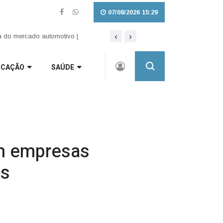
07/08/2026 15:29
‹
›
Lei amplia punição a crimes sexuais o
 do mercado automotivo |
UCAÇÃO
SAÚDE
om empresas
os