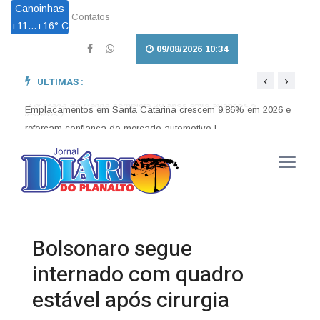
Canoinhas
Contatos
+
11...
+
16° C
09/08/2026 10:34
‹
›
ULTIMAS :
Lei Maria da Penha completa 20 anos entre avanços e
Lei a
desafios |
enten
Emplacamentos em Santa Catarina crescem 9,86% em 2026 e
reforçam confiança do mercado automotivo |
Bolsonaro segue
internado com quadro
estável após cirurgia