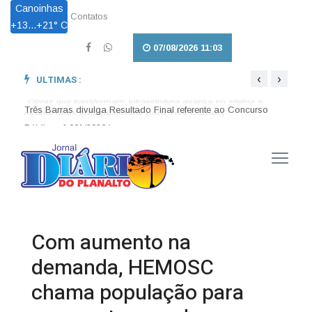
Canoinhas
Contatos
+
13...
+
21° C
07/08/2026 11:03
‹
›
ULTIMAS :
Obras que transformam: Infraestrutura avança no interior e
Pet L
garante mais trafegabilidade para Três Barras |
em Tr
Três Barras divulga Resultado Final referente ao Concurso
Público nº 001/2026 |
Com aumento na
demanda, HEMOSC
chama população para