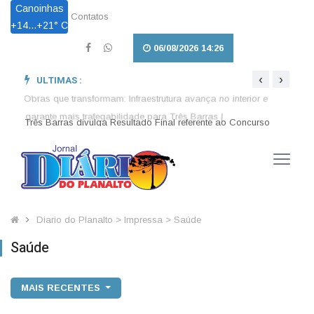
Canoinhas
Contatos
+
14...
+
21° C
06/08/2026 14:26
‹
›
ULTIMAS :
so
Obras que transformam: Infraestrutura avança no interior e
Pet L
garante mais trafegabilidade para Três Barras |
em Tr
Diario do Planalto > Impressa > Saúde
Saúde
MAIS RECENTES