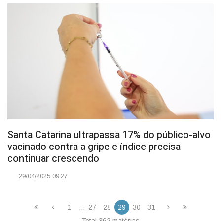
Santa Catarina ultrapassa 17% do público-alvo
vacinado contra a gripe e índice precisa
continuar crescendo
29/04/2025 09:27
1
...
27
28
29
30
31
Total 362 matérias