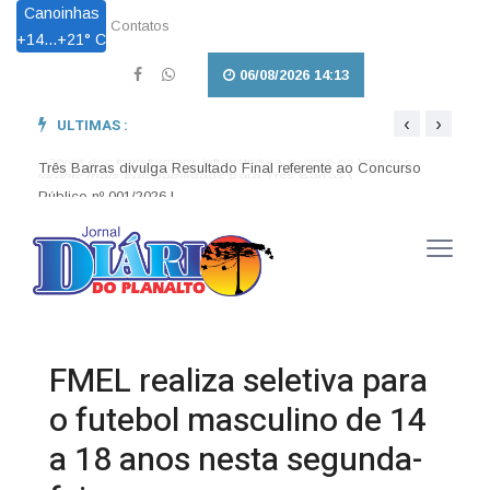
Canoinhas
Contatos
+
14...
+
21° C
06/08/2026 14:13
‹
›
ULTIMAS :
Obras que transformam: Infraestrutura avança no interior e
Pet L
garante mais trafegabilidade para Três Barras |
em Tr
Três Barras divulga Resultado Final referente ao Concurso
Público nº 001/2026 |
FMEL realiza seletiva para
o futebol masculino de 14
a 18 anos nesta segunda-