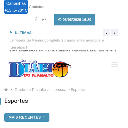
Canoinhas
Contatos
+
13...
+
20° C
08/08/2026 16:29
‹
›
ULTIMAS :
026 e
Lei Maria da Penha completa 20 anos entre avanços e
Lei a
desafios |
enten
Diario do Planalto > Impressa > Esportes
Esportes
MAIS RECENTES