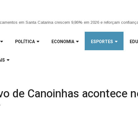
ria da Penha completa 20 anos entre avanços e desafios |
camentos em Santa Catarina crescem 9,86% em 2026 e reforçam confiança
POLÍTICA
ECONOMIA
ESPORTES
ED
IS
tivo de Canoinhas acontece 
r