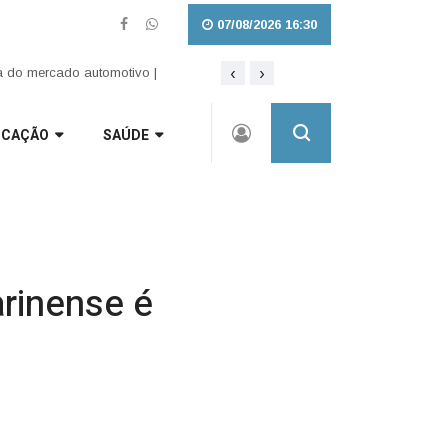
07/08/2026 16:30
‹
›
Lei amplia punição a crimes sexuais o
 do mercado automotivo |
UCAÇÃO
SAÚDE
arinense é