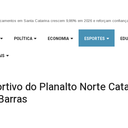
ria da Penha completa 20 anos entre avanços e desafios |
camentos em Santa Catarina crescem 9,86% em 2026 e reforçam confiança
POLÍTICA
ECONOMIA
ESPORTES
ED
IS
tivo do Planalto Norte Cat
Barras