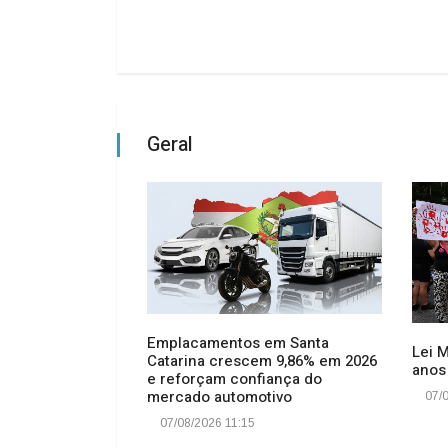
Geral
Emplacamentos em Santa
Lei 
Catarina crescem 9,86% em 2026
io: Vagas para
anos
e reforçam confiança do
omunitárias em
mercado automotivo
07/0
oram esgotadas
07/08/2026 11:15