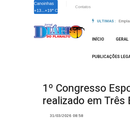
Canoinhas
Contatos
+
13...
+
19° C
ULTIMAS :
Lei Ma
Empla
INÍCIO
GERAL
PUBLICAÇÕES LEGA
1º Congresso Espor
realizado em Três 
31/03/2026 08:58