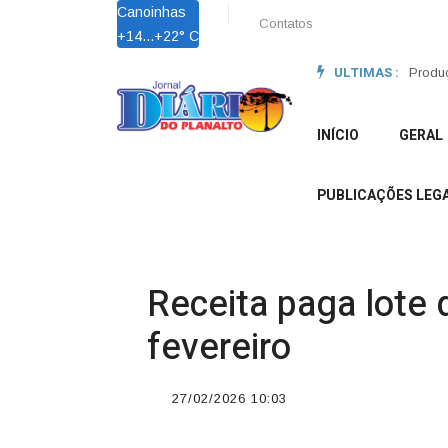
Canoinhas
Contatos
+
14...
+
22° C
ULTIMAS :
Região
Produç
INÍCIO
GERAL
PUBLICAÇÕES LEGA
Receita paga lote
fevereiro
27/02/2026 10:03