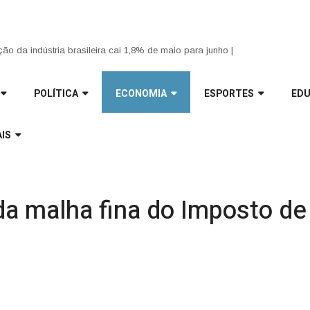
 Sul tem previsão de chuva e granizo para esta terça-feira |
ão da indústria brasileira cai 1,8% de maio para junho |
POLÍTICA
ECONOMIA
ESPORTES
ED
IS
 da malha fina do Imposto d