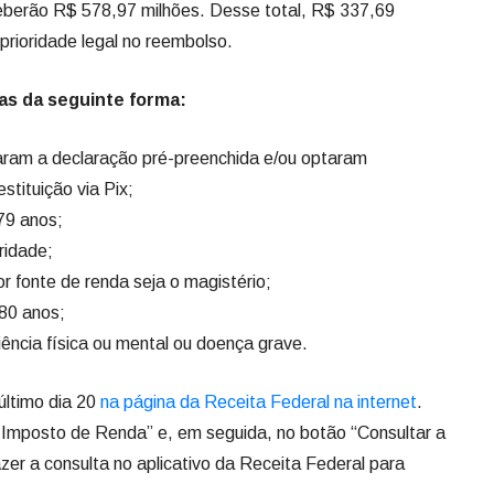
ceberão R$ 578,97 milhões. Desse total, R$ 337,69
 prioridade legal no reembolso.
das da seguinte forma:
aram a declaração pré-preenchida e/ou optaram
stituição via Pix;
79 anos;
ridade;
or fonte de renda seja o magistério;
 80 anos;
iência física ou mental ou doença grave.
último dia 20
na página da Receita Federal na internet
.
u Imposto de Renda” e, em seguida, no botão “Consultar a
zer a consulta no aplicativo da Receita Federal para