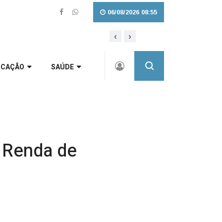
06/08/2026 08:55
‹
›
Cestas básicas do Programa de Comba
UCAÇÃO
SAÚDE
e Renda de