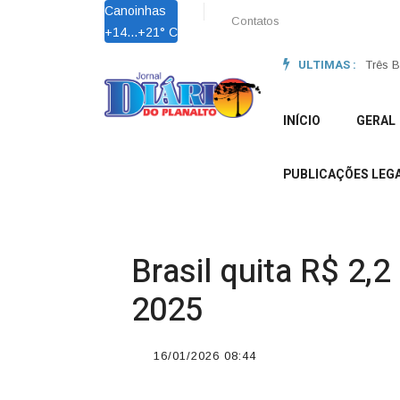
Canoinhas
Contatos
+
14...
+
21° C
ULTIMAS :
Obras 
Três B
INÍCIO
GERAL
PUBLICAÇÕES LEGA
Brasil quita R$ 2,
2025
16/01/2026 08:44