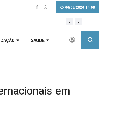
06/08/2026 14:09
‹
›
lidade para Três Barras |
Pet Levado a Sério: Vagas para as C
UCAÇÃO
SAÚDE
ternacionais em