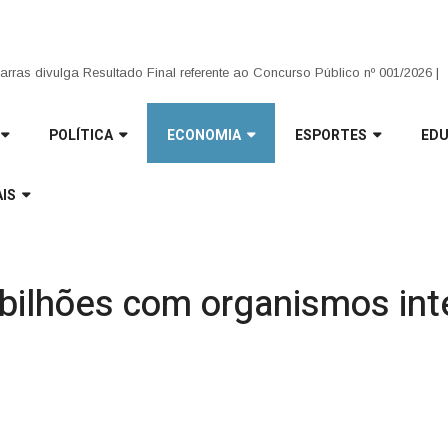
que transformam: Infraestrutura avança no interior e garante mais trafegabi
arras divulga Resultado Final referente ao Concurso Público nº 001/2026 |
POLÍTICA
ECONOMIA
ESPORTES
ED
IS
2 bilhões com organismos in