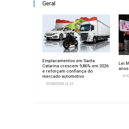
Geral
Emplacamentos em Santa
Lei 
Catarina crescem 9,86% em 2026
io: Vagas para
anos
e reforçam confiança do
omunitárias em
mercado automotivo
07/0
oram esgotadas
07/08/2026 11:15