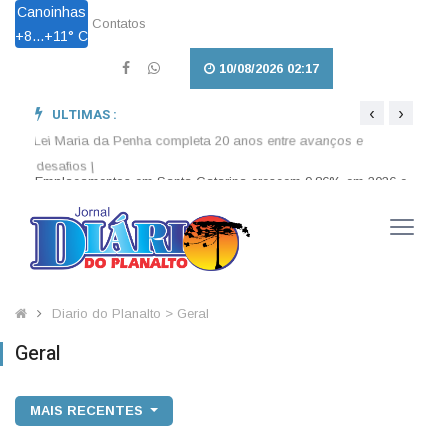
Canoinhas
Contatos
+
8...
+
11° C
10/08/2026 02:17
‹
›
ULTIMAS :
026 e
Lei Maria da Penha completa 20 anos entre avanços e
Lei a
desafios |
enten
Diario do Planalto > Geral
Geral
MAIS RECENTES